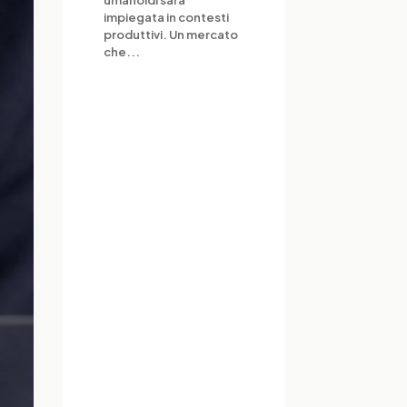
umanoidi sarà
impiegata in contesti
produttivi. Un mercato
che...