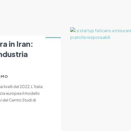
ra in Iran:
industria
IMO
livelli del 2022. L’Italia
sta europea il modello
si del Centro Studi di