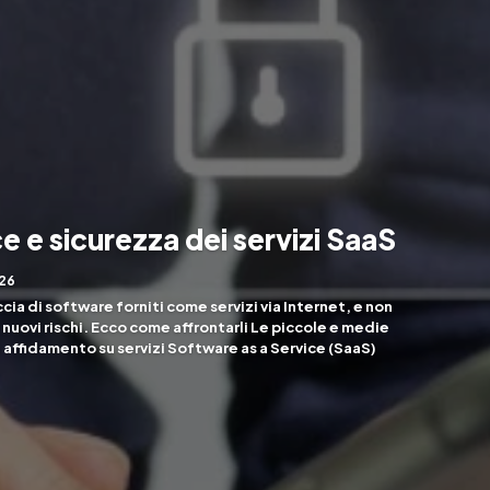
 e sicurezza dei servizi SaaS
026
ia di software forniti come servizi via Internet, e non
 nuovi rischi. Ecco come affrontarli Le piccole e medie
affidamento su servizi Software as a Service (SaaS)