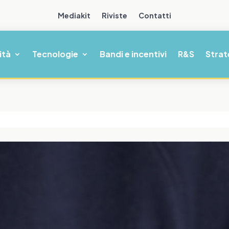
Mediakit
Riviste
Contatti
ità
Tecnologie
Bandi e incentivi
R&S
Strat
L’era 