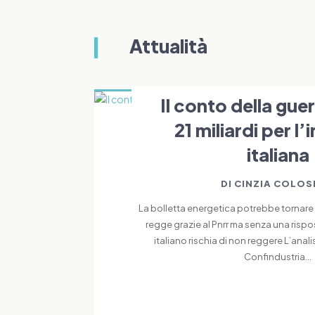
Attualità
Il conto della guer
21 miliardi per l’
italiana
DI
CINZIA COLOS
La bolletta energetica potrebbe tornare ai 
regge grazie al Pnrr ma senza una rispo
italiano rischia di non reggere L’anali
Confindustria...