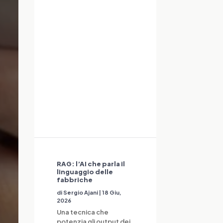
RAG: l’AI che parla il
linguaggio delle
fabbriche
di
Sergio Ajani
|
18 Giu,
2026
Una tecnica che
potenzia gli output dei